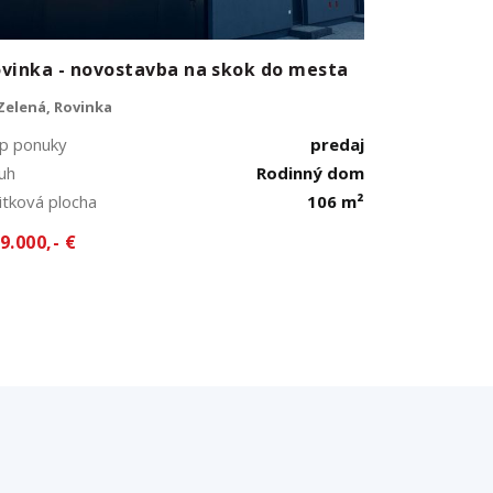
vinka - novostavba na skok do mesta
Zelená, Rovinka
p ponuky
predaj
uh
Rodinný dom
itková plocha
106 m²
9.000,- €