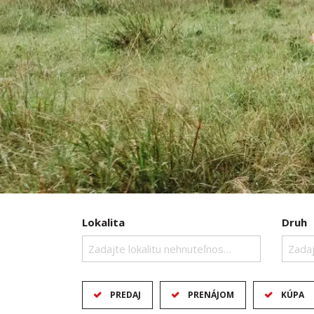
Lokalita
Druh
Zadajte lokalitu nehnuteľnosti ..
Zadaj
PREDAJ
PRENÁJOM
KÚPA