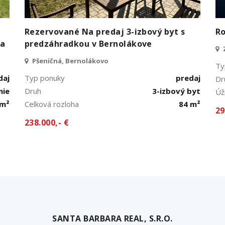
Rezervované Na predaj 3-izbový byt s
Ro
ca
predzáhradkou v Bernolákove
Pšeničná, Bernolákovo
Ty
daj
Typ ponuky
predaj
Dr
nie
Druh
3-izbový byt
Úž
 m²
Celková rozloha
84 m²
29
238.000,- €
SANTA BARBARA REAL, S.R.O.