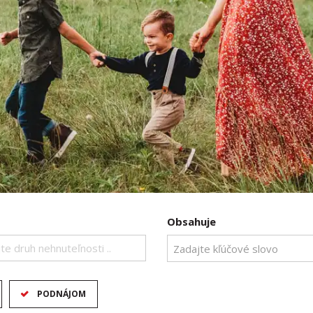
Obsahuje
te druh nehnuteľnosti ..
PODNÁJOM