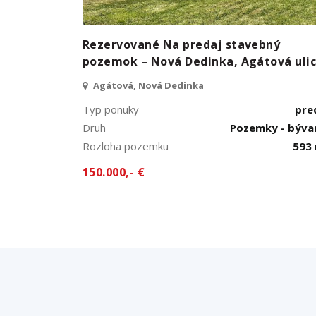
Rezervované Na predaj stavebný
pozemok – Nová Dedinka, Agátová uli
Agátová, Nová Dedinka
Typ ponuky
pre
Druh
Pozemky - býva
Rozloha pozemku
593
150.000,- €